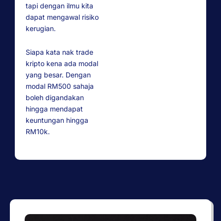
tapi dengan ilmu kita
dapat mengawal risiko
kerugian.
Siapa kata nak trade
kripto kena ada modal
yang besar. Dengan
modal RM500 sahaja
boleh digandakan
hingga mendapat
keuntungan hingga
RM10k.