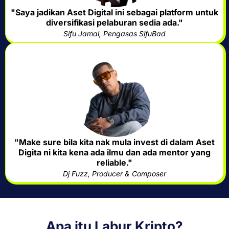
"Saya jadikan Aset Digital ini sebagai platform untuk
diversifikasi pelaburan sedia ada."
Sifu Jamal, Pengasas SifuBad
"Make sure bila kita nak mula invest di dalam Aset
Digita ni kita kena ada ilmu dan ada mentor yang
reliable."
Dj Fuzz, Producer & Composer
Apa itu Labur Kripto?