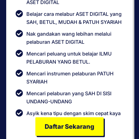
ASET DIGITAL
Belajar cara melabur ASET DIGITAL yang
SAH, BETUL, MUDAH & PATUH SYARIAH
Nak gandakan wang lebihan melalui
pelaburan ASET DIGITAL
Mencari peluang untuk belajar ILMU
PELABURAN YANG BETUL.
Mencari instrumen pelaburan PATUH
SYARIAH
Mencari pelaburan yang SAH DI SISI
UNDANG-UNDANG
Asyik kena tipu dengan skim cepat kaya
Daftar Sekarang