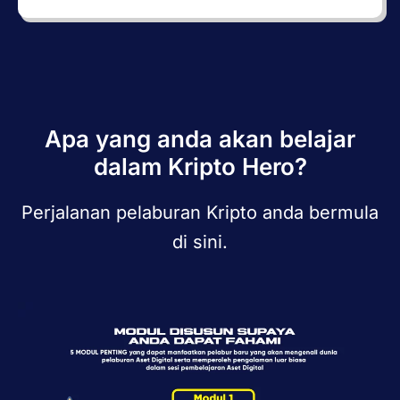
Apa yang anda akan belajar
dalam Kripto Hero?
Perjalanan pelaburan Kripto anda bermula
di sini.