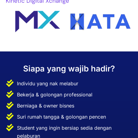
Siapa yang wajib hadir?
Individu yang nak melabur
Bekerja & golongan professional
Berniaga & owner bisnes
Suri rumah tangga & golongan pencen
Student yang ingin bersiap sedia dengan
pelaburan