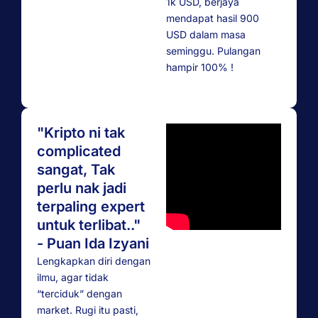
1k USD, berjaya
mendapat hasil 900
USD dalam masa
seminggu. Pulangan
hampir 100% !
"Kripto ni tak
complicated
sangat, Tak
perlu nak jadi
terpaling expert
untuk terlibat.."
- Puan Ida Izyani
Lengkapkan diri dengan
ilmu, agar tidak
“terciduk” dengan
market. Rugi itu pasti,