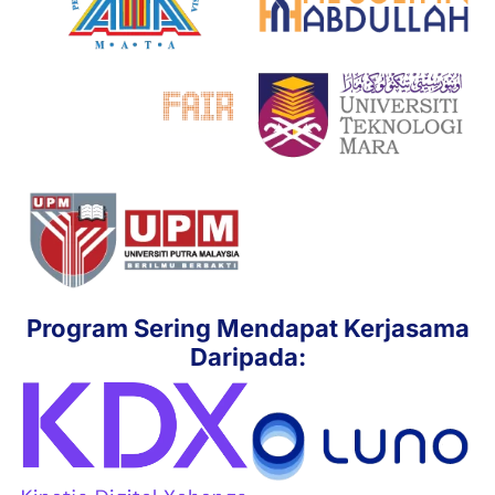
Program Sering Mendapat Kerjasama
Daripada: