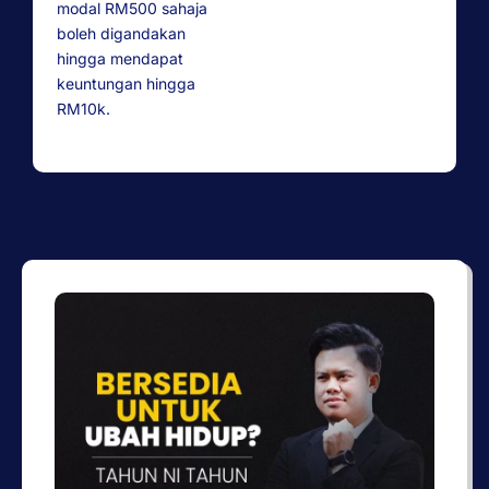
modal RM500 sahaja
boleh digandakan
hingga mendapat
keuntungan hingga
RM10k.