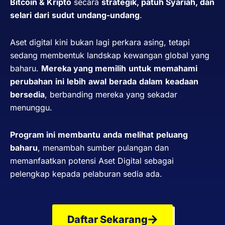
Bitcoin &
Kripto
secara
strategik
,
patuh
Syariah, dan
selari
dari
sudut
undang-undang
.
Aset digital kini bukan lagi perkara asing, tetapi
sedang membentuk landskap kewangan global yang
baharu.
Mereka
yang
memilih
untuk
memahami
perubahan
ini
lebih
awal
berada
dalam
keadaan
bersedia
, berbanding mereka yang sekadar
menunggu.
Program
ini
membantu
anda
melihat
peluang
baharu
, menambah sumber pulangan dan
memanfaatkan potensi Aset Digital sebagai
pelengkap kepada pelaburan sedia ada.
Daftar Sekarang