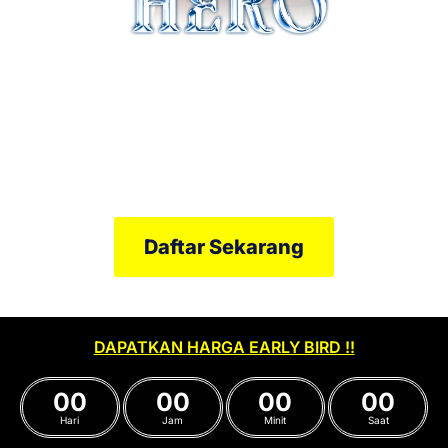
Teknik & Strategi Kripto Patuh Syariah
Sabtu, 28 Februari 2026
9.30 Pagi - 12.30 Tengah Hari
Asri Ahmad Academy, Gombak / Online Zoom
Daftar Sekarang
DAPATKAN HARGA EARLY BIRD !!
00
00
00
00
Hari
Jam
Minit
Saat